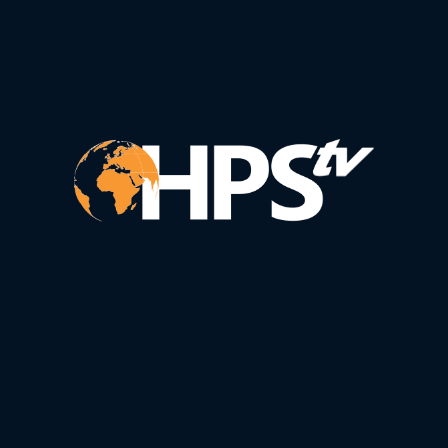
Basculez vos habitudes vers ceux qui font l’économie.
Siège Europe
Tel :
+44(0)800 321 35 08
Email :
info@hps-tv.com
Addresse :
3rd Floor, 207 Regent Street, London W1B 3HH
United Kingdom
Siège Afrique